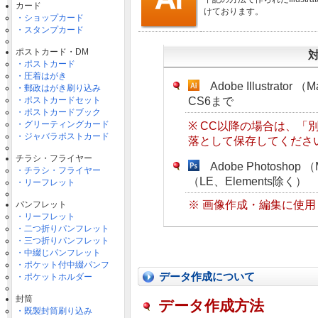
カード
けております。
・ショップカード
・スタンプカード
ポストカード・DM
・ポストカード
・圧着はがき
Adobe Illustrator （
・郵政はがき刷り込み
・ポストカードセット
CS6まで
・ポストカードブック
・グリーティングカード
※ CC以降の場合は、「
・ジャバラポストカード
落として保存してくださ
チラシ・フライヤー
Adobe Photoshop （
・チラシ・フライヤー
（LE、Elements除く）
・リーフレット
※ 画像作成・編集に使用
パンフレット
・リーフレット
・二つ折りパンフレット
・三つ折りパンフレット
・中綴じパンフレット
・ポケット付中綴パンフ
データ作成について
・ポケットホルダー
封筒
データ作成方法
・既製封筒刷り込み