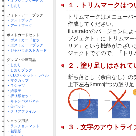
・オプションサービス
１．トリムマークはつ
・しおり
フォト・アートブック
トリムマークはメニューバ
・フォトブック
作成してください。
・アートブック
Illustratorのバージ
ポストカードセット
ブジェクト」に トリムマ
・ポストカードセット
リア」という機能がござい
・ポストカードブック
・ジャバラポストカード
ジェクトですので、「トリ
グッズ・企画商品
２．塗り足しはされて
・しおり
・しおりブック
・CDジャケット・ラベル
断ち落とし（余白なし）の
・マグカップ
上下左右3mmずつの塗り
・Ｔシャツ
・紙扇子
・折り紙セット
・キャンバスパネル
・缶バッジ
・クリアファイル
ショップ用品
３．文字のアウトライ
・ランチョンマット
・包装紙