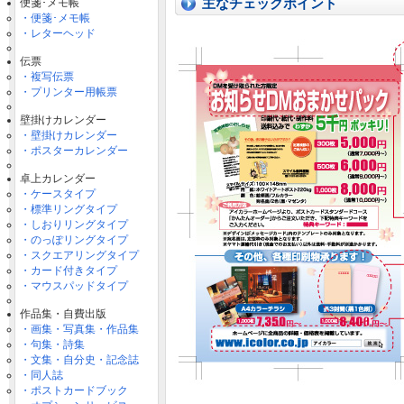
主なチェックポイント
便箋･メモ帳
・便箋･メモ帳
・レターヘッド
伝票
・複写伝票
・プリンター用帳票
壁掛けカレンダー
・壁掛けカレンダー
・ポスターカレンダー
卓上カレンダー
・ケースタイプ
・標準リングタイプ
・しおりリングタイプ
・のっぽリングタイプ
・スクエアリングタイプ
・カード付きタイプ
・マウスパッドタイプ
作品集・自費出版
・画集・写真集・作品集
・句集・詩集
・文集・自分史・記念誌
・同人誌
・ポストカードブック