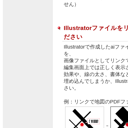
せん）
す。細やかな校正を頂き感
謝しています。ありがとう
ございました。
2026/05/28 ＱＳＬカード
東京都 槇 様
Illustratorファ
できあがった実物が思って
いたより非常に良かったの
ださい
で満足しています!!
2026/05/27 ＱＳＬカード
Illustratorで作成したa
兵庫県 匿名 様
きれいなカードに仕上げて
を、
もらい大変気に入っていま
画像ファイルとしてリンク
す。有難うございました。
編集画面上では正しく表示
2026/05/25 ＱＳＬカード
北海道 匿名 様
効果や、線の太さ、書体な
思い通りの仕上がりで満足
埋め込んでしまうか、Illus
です。サービスでカードを
何枚か多めに頂きました。
さい。
嬉しいです。ありがとうご
ざいました。
例：リンクで地図のPDFフ
2026/05/21 ＱＳＬカード
神奈川県 匿名 様
お客様の声をもっと読む
→