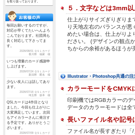
を取り扱っております。
５．文字などは3mm
仕上がりサイズぎりぎりま
毎回お願いするのですが、
り天地左右のバランスが悪
対応が早くてたいへんよろ
めたい場合は、仕上がりよ
こんでおります。社団局も
ださい。 (デザインの観点
良く対応して下さってま
す。
ちからの余裕があるほうが
2026/08/01 ＱＳＬカード
香川県 福家 様
いつも増量のカード感謝申
し上げます。
2026/07/24 ＱＳＬカード
新潟県 匿名 様
Illustrator・Photoshop共通の
少ない友人には話してあり
ます。
カラーモードをCMYK
2026/07/16 ＱＳＬカード
埼玉県 坂本 様
印刷機ではRGBカラーのデ
QSLカードは4作目となり
データのカラーモードは全て
ました。今回も仕上がりに
大変満足しています。次回
もアイカラーさんに発注す
長いファイル名や記号
る予定です。ありがとうご
ざいます。
ファイル名が長すぎたり「
2026/07/09 ＱＳＬカード