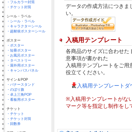
・フルカラー封筒
データの作成方法につきま
・チケット封筒
い。
シール・ラベル
・シール・ラベル
・キャラクターシール
・超耐侯ポスターシール
入稿用テンプレート
ポスター
・ポスター
・短冊ポスター
各商品のサイズに合わせた
・お風呂ポスター
意事項が書かれた
・タペストリー
入稿用テンプレートをご用
・屋外用ポスター
・キャンバスパネル
役立てください。
サイン＆POP
・バナースタンド
入稿用テンプレートダ
・のぼり旗
・卓上三角POP
※入稿用テンプレートがな
・看板用ポスター
マーク等を指定し制作をし
チケット
・チケット
・チケット封筒
・回数券