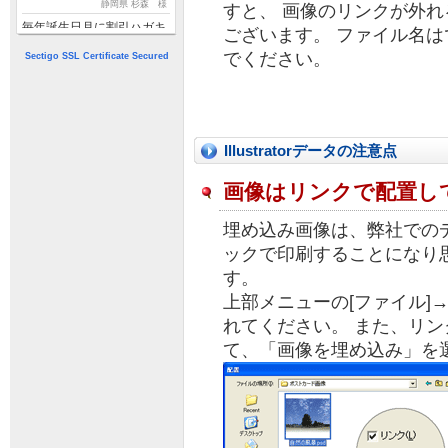
静岡県 杉森 様
すと、 画像のリンクが外
毎年誕生日月に割引ハガキ
ございます。 ファイル名
を送ってくださり、今回カ
でください。
Sectigo SSL Certificate Secured
ードが少なくなったので注
文をしました。メールでの
やり取りで完結し、原版も
保存しておいてくださった
ので、非常に楽をしてしま
いました。次回もまたお願
Illustratorデータの注意点
いしますし、友人・知人に
もおすすめします。有難
画像はリンクで配置し
う...
>>続きを読む
2026/07/08 ＱＳＬカード
東京都 匿名 様
埋め込み画像は、弊社での
注文から納品迄スピーディ
ックで印刷することになり
ーで時代にマッチした手
す。
続、又発注迄のPCと書面
の2通りを立割り方式で選
上部メニューの[ファイル]
べる様にしてほしい選択は
れてください。 また、リ
注文者が選ぶ様にしてほし
て、「画像を埋め込み」を
い
2026/07/02 ＱＳＬカード
大阪府 匿名 様
ありがとうございました
スバラシイ!!
2026/06/24 ＱＳＬカード
大阪府 佐藤 様