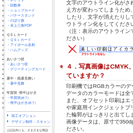
・チケット
文字のアウトライン化がさ
・回数券
え方が変わってしまうため
・ショップカード
・バナースタンド
したり、文字が消えたりし
・のぼり旗
ウトライン化をしてくださ
・卓上三角POP
（注：表示のアウトライン
ＱＳＬカード
ださい）
・ＱＳＬカード
・アイボール名刺
・ハムグッズ
あいさつ状
・あいさつ状
４．写真画像はCMYK、解像
・グリーティングカード
ていますか？
暑中・残暑見舞い
・暑中見舞
印刷機ではRGBカラーの
データのカラーモードは全て
年賀状･喪中はがき
・年賀状
(終了)
また、オフセット印刷はエ
・喪中はがき
(終了)
や家庭用インクジェットプ
た輪郭がはっきりと出てし
加工オプション
画像データは、原寸で350dpi
デザイン制作・スキャン
ださい。
上記以外にも、さまざまな商品