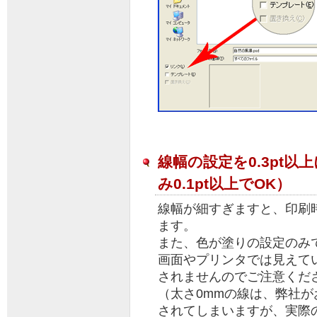
想像どおりの出来映えで品
質は良いと思いました。し
かし値段が高いと思いま
す。せめて送料込みでお願
いしたいです。
2026/06/19 ＱＳＬカード
神奈川県 匿名 様
書体や色、配置デザインな
ど、すべてお願いしました
が、期待以上の仕上がりで
喜んでいます。ありがとう
ございました。
線幅の設定を0.3pt
2026/06/18 ＱＳＬカード
東京都 匿名 様
み0.1pt以上でOK）
思ったよりきれいです。満
足しています
線幅が細すぎますと、印刷
2026/06/13 ＱＳＬカード
北海道 小川 様
ます。
いつもイメージ通りのQSL
また、色が塗りの設定のみで
カードを作っていただうて
いるから満足
画面やプリンタでは見えて
2026/06/11 ＱＳＬカード
されませんのでご注意くだ
埼玉県 匿名 様
ビンテージの写真を使用し
（太さ0mmの線は、弊社
ましたが、仕上がりに妥協
されてしまいますが、実際
がなく非常に満足していま