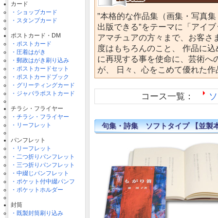
カード
・ショップカード
”本格的な作品集（画集・写真
・スタンプカード
出版できる”をテーマに「アイブ
ポストカード・DM
アマチュアの方々まで、お客さ
・ポストカード
度はもちろんのこと、 作品に
・圧着はがき
に再現する事を使命に、芸術へ
・郵政はがき刷り込み
・ポストカードセット
が、 日々、心をこめて優れた
・ポストカードブック
・グリーティングカード
・ジャバラポストカード
コース一覧：
ソ
チラシ・フライヤー
・チラシ・フライヤー
・リーフレット
句集・詩集 ソフトタイプ 【並製
パンフレット
・リーフレット
・二つ折りパンフレット
・三つ折りパンフレット
・中綴じパンフレット
・ポケット付中綴パンフ
・ポケットホルダー
封筒
・既製封筒刷り込み