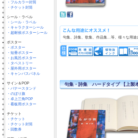
・フルカラー封筒
・チケット封筒
シール・ラベル
・シール・ラベル
・キャラクターシール
・超耐侯ポスターシール
句集、詩集、歌集、作品集…等、様々な用途
ポスター
・ポスター
・短冊ポスター
・お風呂ポスター
・タペストリー
・屋外用ポスター
・キャンバスパネル
サイン＆POP
句集・詩集 ハードタイプ 【上製
・バナースタンド
・のぼり旗
・卓上三角POP
・看板用ポスター
チケット
・チケット
・チケット封筒
・回数券