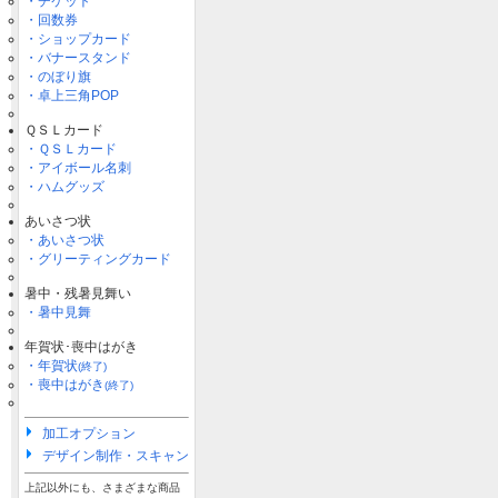
・チケット
・回数券
・ショップカード
・バナースタンド
・のぼり旗
・卓上三角POP
ＱＳＬカード
・ＱＳＬカード
・アイボール名刺
・ハムグッズ
あいさつ状
・あいさつ状
・グリーティングカード
暑中・残暑見舞い
・暑中見舞
年賀状･喪中はがき
・年賀状
(終了)
・喪中はがき
(終了)
加工オプション
デザイン制作・スキャン
上記以外にも、さまざまな商品