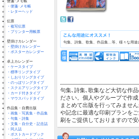
便箋･メモ帳
・便箋･メモ帳
・レターヘッド
伝票
・複写伝票
・プリンター用帳票
壁掛けカレンダー
句集、詩集、歌集、作品集…等、様々な用途
・壁掛けカレンダー
・ポスターカレンダー
卓上カレンダー
・ケースタイプ
・標準リングタイプ
・しおりリングタイプ
・のっぽリングタイプ
・スクエアリングタイプ
句集､詩集､歌集など大切な作
・カード付きタイプ
ださい。個人やグループで作成
・マウスパッドタイプ
まとめて出版を行ってみません
作品集・自費出版
や記念に最適な印刷プランをご
・画集・写真集・作品集
・句集・詩集
刷をご提供しておりますので安
・文集・自分史・記念誌
・同人誌
・ポストカードブック