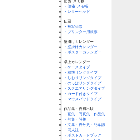
便箋･メモ帳
・便箋･メモ帳
・レターヘッド
伝票
・複写伝票
・プリンター用帳票
壁掛けカレンダー
・壁掛けカレンダー
・ポスターカレンダー
卓上カレンダー
・ケースタイプ
・標準リングタイプ
・しおりリングタイプ
・のっぽリングタイプ
・スクエアリングタイプ
・カード付きタイプ
・マウスパッドタイプ
作品集・自費出版
・画集・写真集・作品集
・句集・詩集
・文集・自分史・記念誌
・同人誌
・ポストカードブック