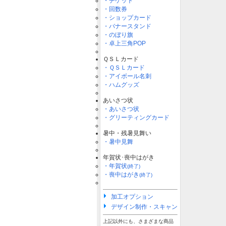
・チケット
・回数券
・ショップカード
・バナースタンド
・のぼり旗
・卓上三角POP
ＱＳＬカード
・ＱＳＬカード
・アイボール名刺
・ハムグッズ
あいさつ状
・あいさつ状
・グリーティングカード
暑中・残暑見舞い
・暑中見舞
年賀状･喪中はがき
・年賀状
(終了)
・喪中はがき
(終了)
加工オプション
デザイン制作・スキャン
上記以外にも、さまざまな商品