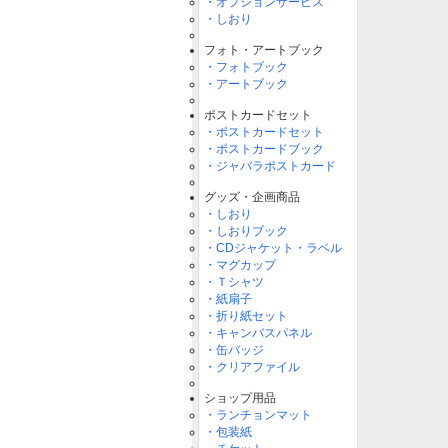
・オプションサービス
・しおり
フォト・アートブック
・フォトブック
・アートブック
ポストカードセット
・ポストカードセット
・ポストカードブック
・ジャバラポストカード
グッズ・企画商品
・しおり
・しおりブック
・CDジャケット・ラベル
・マグカップ
・Ｔシャツ
・紙扇子
・折り紙セット
・キャンバスパネル
・缶バッジ
・クリアファイル
ショップ用品
・ランチョンマット
・包装紙