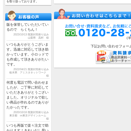
を取り扱っております。
版を保管していただいてい
るので らくちん！
2023/10/13 既製封筒刷り込み
山梨県 高村 様
いつもありがとうございま
下記お問い合わせフォー
す。迅速に対応して頂き助
かっています。小ロッドで
も作成して頂きありがたい
です。
2022/04/21 既製封筒刷り込み
栃木県 アミスタネットワーク
様
何度も電話で問い合わせま
したが、ご丁寧に対応して
いただきありがとうござい
ました。オリジナルで欲し
い商品が作れるのでありが
たかったです。
2020/10/16 既製封筒刷り込み
東京都 ㈱東京デザインルーム
様
いつも再版で楽々注文で助
かります！きれいだし早い