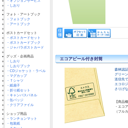
・オプションサービス
・しおり
フォト・アートブック
・フォトブック
・アートブック
ポストカードセット
・ポストカードセット
・ポストカードブック
・ジャバラポストカード
グッズ・企画商品
エコアピール付き封筒
・しおり
・しおりブック
森林認
・CDジャケット・ラベル
グリー
・マグカップ
送信先
・Ｔシャツ
エコロ
・紙扇子
さりげ
・折り紙セット
・キャンバスパネル
・缶バッジ
【商品
・クリアファイル
・エコ
（フル
ショップ用品
・ランチョンマット
・包装紙