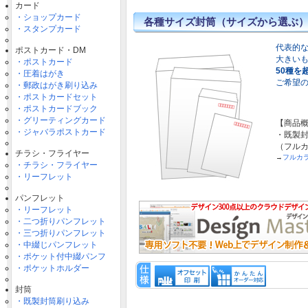
カード
・ショップカード
各種サイズ封筒（サイズから選ぶ
・スタンプカード
代表的な
ポストカード・DM
大きい
・ポストカード
50種を
・圧着はがき
ご希望
・郵政はがき刷り込み
・ポストカードセット
・ポストカードブック
・グリーティングカード
【商品
・ジャバラポストカード
・既製封
（フル
チラシ・フライヤー
→
フルカ
・チラシ・フライヤー
・リーフレット
パンフレット
・リーフレット
・二つ折りパンフレット
・三つ折りパンフレット
・中綴じパンフレット
・ポケット付中綴パンフ
・ポケットホルダー
封筒
・既製封筒刷り込み