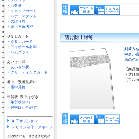
・チケット
・回数券
・ショップカード
・バナースタンド
・のぼり旗
・卓上三角POP
ＱＳＬカード
透け防止封筒
・ＱＳＬカード
・アイボール名刺
封筒う
・ハムグッズ
中身が
紙の色
あいさつ状
・あいさつ状
【商品
・グリーティングカード
・透け
（フル
暑中・残暑見舞い
・暑中見舞
年賀状･喪中はがき
・年賀状
(終了)
・喪中はがき
(終了)
加工オプション
デザイン制作・スキャン
上記以外にも、さまざまな商品