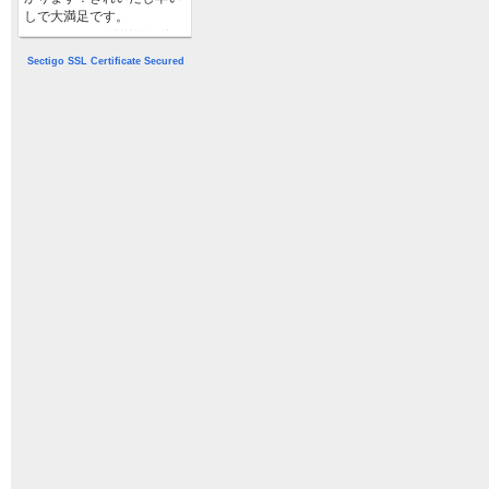
しで大満足です。
2016/11/10 既製封筒刷り込み
埼玉県 大上 様
Sectigo SSL Certificate Secured
データ入稿でしたが、よく
教えて下さり心の通ったス
タッフの方が多いと感じま
した。また宜しくお願いし
ます
2015/11/06 既製封筒刷り込み
栃木県 匿名 様
いつも親切な対応を頂き、
また迅速な制作、発送を頂
き、本当に感謝していま
す。今後共よろしくお願い
致します。
2012/03/07 既製封筒刷り込み
兵庫県 （株）ケイズカンパニ
ー 様
年末に急遽の発注でした
が、初取引ながら丁寧にご
対応いただいて大変助かり
ました。電話での発注やシ
ステムについての説明も親
切で分かりやすかったで
す。HPがもう少し分かり
やすいと良いです。