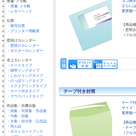
ヨコ開
便箋･メモ帳
さらに
・便箋･メモ帳
業界随一
・レターヘッド
伝票
【商品
・複写伝票
・窓明
・プリンター用帳票
（フル
壁掛けカレンダー
・壁掛けカレンダー
・ポスターカレンダー
卓上カレンダー
・ケースタイプ
・標準リングタイプ
・しおりリングタイプ
・のっぽリングタイプ
・スクエアリングタイプ
テープ付き封筒
・カード付きタイプ
・マウスパッドタイプ
テープ
作品集・自費出版
サイズ
・画集・写真集・作品集
業界随一
・句集・詩集
・文集・自分史・記念誌
【商品
・同人誌
・テー
・ポストカードブック
（フル