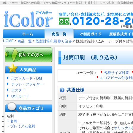
ポストカード印刷やDM印刷、チラシ印刷やフライヤー印刷、封筒印刷、シール印刷、自費出版物
HOME
>
>
>
商品一覧
既製封筒印刷 刷り込み
既製封筒刷り込み テープ付き封筒
コース一覧：
各種サイズ封筒
エコアピール付き封
ポストカード・DM
チラシ・フライヤー
共通仕様
ポスター
QSLカード
概要
テープ付き封筒印刷（既製封筒刷
印刷
オフセット印刷
納期
校了後（校正がない場合はご注文
名刺
・名刺
・フルカラー印刷や、余白無しの
・プレミアム名刺
それらご希望の場合は
オリジナル(