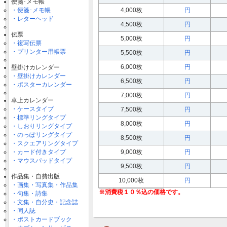
便箋･メモ帳
・便箋･メモ帳
4,000枚
円
・レターヘッド
4,500枚
円
伝票
5,000枚
円
・複写伝票
・プリンター用帳票
5,500枚
円
6,000枚
円
壁掛けカレンダー
・壁掛けカレンダー
6,500枚
円
・ポスターカレンダー
7,000枚
円
卓上カレンダー
・ケースタイプ
7,500枚
円
・標準リングタイプ
8,000枚
円
・しおりリングタイプ
・のっぽリングタイプ
8,500枚
円
・スクエアリングタイプ
・カード付きタイプ
9,000枚
円
・マウスパッドタイプ
9,500枚
円
作品集・自費出版
10,000枚
円
・画集・写真集・作品集
・句集・詩集
・文集・自分史・記念誌
・同人誌
・ポストカードブック