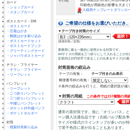
・濃い用紙色の封筒に特色印刷を
その他
カード
印刷色が用紙色の影響を大きく
・ショップカード
入稿用テンプレートダウンロ
・スタンプカード
ポストカード・DM
ご希望の仕様をお選びいただき
・ポストカード
・圧着はがき
▼テープ付き封筒のサイズ
・郵政はがき刷り込み
・ポストカードセット
(長形封筒／定形)
・ポストカードブック
業務用に最も一般的に使用される封筒です。
・グリーティングカード
A4サイズの用紙を三つ折りにして入れることが出
・ジャバラポストカード
定形内(110円切手で送ることの出来るサイズ)の
チラシ・フライヤー
封筒規格の絞込み
・チラシ・フライヤー
テープの有無：
テープ付きのみ表示
・リーフレット
郵便番号枠の有無：
パンフレット
※条件の絞込みを行うと、用紙の選択肢が減
・リーフレット
・二つ折りパンフレット
▼封筒の用紙
この条件では157種類の用
・三つ折りパンフレット
・中綴じパンフレット
・ポケット付中綴パンフ
通常の茶封筒です。俗に「オリンパス」と
・ポケットホルダー
ーン購入法適合品です（古紙パルプ配合率
封筒
サイズや様式のラインナップが多いのが特
・既製封筒刷り込み
で若干色目に差が出ることもあります。