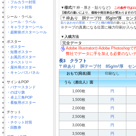
・フルカラー封筒
・チケット封筒
▼様式
(〒枠・厚さ・貼りなど)
この条件では1
【様式の違いにより、価格や発注単位が変わりますの
シール・ラベル
・シール・ラベル
貼りあわせの形状
・
テープと糊の種類
の違いはこちら
・キャラクターシール
※テープの真裏になる位置に極力印刷が入ら
・超耐侯ポスターシール
▼入稿方法
ポスター
・ポスター
Adobe IllustratorかAdobe Photosh
・短冊ポスター
弊社でデータに手を加える必要のない
・お風呂ポスター
長3 クラフト
・タペストリー
〒枠あり 胴テープ付 85g/m²厚 セ
・屋外用ポスター
・キャンバスパネル
おもて(宛名)面
印刷なし
サイン＆POP
うら（差出人）面
・バナースタンド
1,000枚
円
・のぼり旗
・卓上三角POP
1,500枚
円
・看板用ポスター
2,000枚
円
チケット
2,500枚
円
・チケット
・チケット封筒
3,000枚
円
・回数券
3,500枚
円