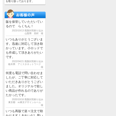
を取り扱っております。
版を保管していただいてい
るので らくちん！
2023/10/13 既製封筒刷り込み
山梨県 高村 様
いつもありがとうございま
す。迅速に対応して頂き助
かっています。小ロッドで
も作成して頂きありがたい
です。
2022/04/21 既製封筒刷り込み
栃木県 アミスタネットワーク
様
何度も電話で問い合わせま
したが、ご丁寧に対応して
いただきありがとうござい
ました。オリジナルで欲し
い商品が作れるのでありが
たかったです。
2020/10/16 既製封筒刷り込み
東京都 ㈱東京デザインルーム
様
いつも再版で楽々注文で助
かります！きれいだし早い