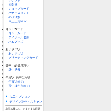
・チケット
・回数券
・ショップカード
・バナースタンド
・のぼり旗
・卓上三角POP
ＱＳＬカード
・ＱＳＬカード
・アイボール名刺
・ハムグッズ
あいさつ状
・あいさつ状
・グリーティングカード
暑中・残暑見舞い
・暑中見舞
年賀状･喪中はがき
・年賀状
(終了)
・喪中はがき
(終了)
加工オプション
デザイン制作・スキャン
上記以外にも、さまざまな商品