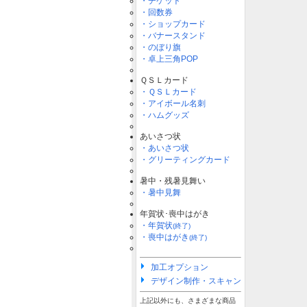
・チケット
・回数券
・ショップカード
・バナースタンド
・のぼり旗
・卓上三角POP
ＱＳＬカード
・ＱＳＬカード
・アイボール名刺
・ハムグッズ
あいさつ状
・あいさつ状
・グリーティングカード
暑中・残暑見舞い
・暑中見舞
年賀状･喪中はがき
・年賀状
(終了)
・喪中はがき
(終了)
加工オプション
デザイン制作・スキャン
上記以外にも、さまざまな商品