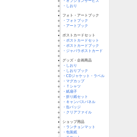
・オプションサービス
・しおり
フォト・アートブック
・フォトブック
・アートブック
ポストカードセット
・ポストカードセット
・ポストカードブック
・ジャバラポストカード
グッズ・企画商品
・しおり
・しおりブック
・CDジャケット・ラベル
・マグカップ
・Ｔシャツ
・紙扇子
・折り紙セット
・キャンバスパネル
・缶バッジ
・クリアファイル
ショップ用品
・ランチョンマット
・包装紙