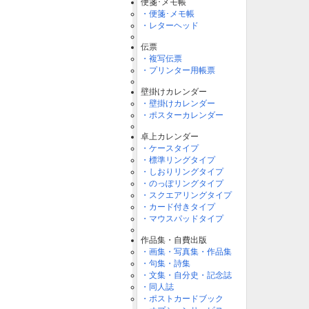
便箋･メモ帳
・便箋･メモ帳
・レターヘッド
伝票
・複写伝票
・プリンター用帳票
壁掛けカレンダー
・壁掛けカレンダー
・ポスターカレンダー
卓上カレンダー
・ケースタイプ
・標準リングタイプ
・しおりリングタイプ
・のっぽリングタイプ
・スクエアリングタイプ
・カード付きタイプ
・マウスパッドタイプ
作品集・自費出版
・画集・写真集・作品集
・句集・詩集
・文集・自分史・記念誌
・同人誌
・ポストカードブック