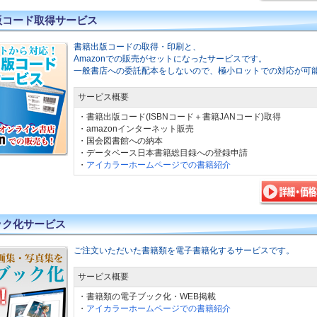
版コード取得サービス
書籍出版コードの取得・印刷と、
Amazonでの販売がセットになったサービスです。
一般書店への委託配本をしないので、極小ロットでの対応が可
サービス概要
・書籍出版コード(ISBNコード＋書籍JANコード)取得
・amazonインターネット販売
・国会図書館への納本
・データベース日本書籍総目録への登録申請
・
アイカラーホームページでの書籍紹介
ック化サービス
ご注文いただいた書籍類を電子書籍化するサービスです。
サービス概要
・書籍類の電子ブック化・WEB掲載
・
アイカラーホームページでの書籍紹介