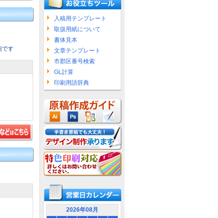
入稿用テンプレート
取扱用紙について
書体見本
能です
文章テンプレート
市郡区番号検索
GL計算
印刷用語辞典
2026年08月