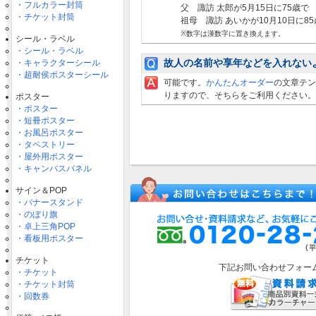
・フルカラー封筒
父 諏訪 太郎が5月15日に75歳で
・チケット封筒
祖母 諏訪 あいかが10月10日に8
※数字は漢数字に置き換えます。
シール・ラベル
・シール・ラベル
故人の名前や享年などを入れない
・キャラクターシール
・超耐侯ポスターシール
可能です。
かんたんオーダー
の文章テン
りますので、そちらをご利用ください。
ポスター
・ポスター
・短冊ポスター
・お風呂ポスター
・タペストリー
・屋外用ポスター
・キャンバスパネル
サイン＆POP
・バナースタンド
・のぼり旗
・卓上三角POP
・看板用ポスター
チケット
下記お問い合わせフォー
・チケット
・チケット封筒
・回数券