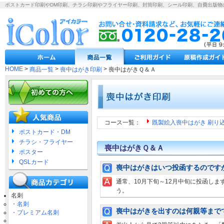
ポストカード印刷やDM印刷、チラシ印刷やフライヤー印刷、封筒印刷、シール印刷、自費出版物
HOME
>
>
>
商品一覧
喪中はがき印刷
喪中はがきＱ＆Ａ
コース一覧：
既製絵入喪中はがき 刷り
ポストカード・DM
チラシ・フライヤー
喪中はがきＱ＆Ａ
ポスター
QSLカード
喪中はがきはいつ投函するのです
通常、10月下旬～12月中旬に投函し
う。
名刺
・名刺
喪中はがきを出すのは何親等まで
・プレミアム名刺