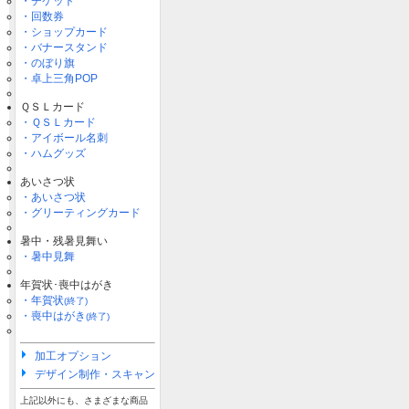
・チケット
・回数券
・ショップカード
・バナースタンド
・のぼり旗
・卓上三角POP
ＱＳＬカード
・ＱＳＬカード
・アイボール名刺
・ハムグッズ
あいさつ状
・あいさつ状
・グリーティングカード
暑中・残暑見舞い
・暑中見舞
年賀状･喪中はがき
・年賀状
(終了)
・喪中はがき
(終了)
加工オプション
デザイン制作・スキャン
上記以外にも、さまざまな商品