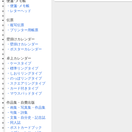
便箋･メモ帳
・便箋･メモ帳
・レターヘッド
伝票
・複写伝票
・プリンター用帳票
壁掛けカレンダー
・壁掛けカレンダー
・ポスターカレンダー
卓上カレンダー
・ケースタイプ
・標準リングタイプ
・しおりリングタイプ
・のっぽリングタイプ
・スクエアリングタイプ
・カード付きタイプ
・マウスパッドタイプ
作品集・自費出版
・画集・写真集・作品集
・句集・詩集
・文集・自分史・記念誌
・同人誌
・ポストカードブック