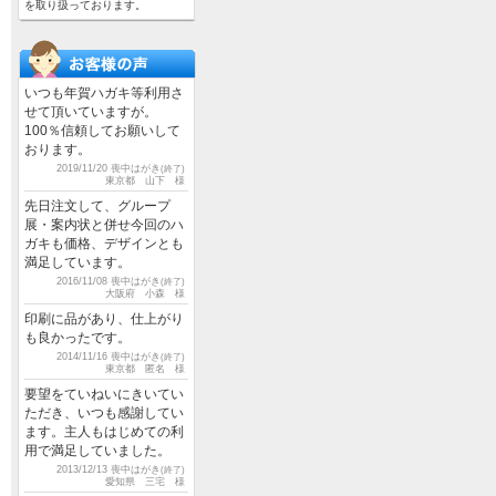
を取り扱っております。
いつも年賀ハガキ等利用さ
せて頂いていますが。
100％信頼してお願いして
おります。
2019/11/20 喪中はがき
(終了)
東京都 山下 様
先日注文して、グループ
展・案内状と併せ今回のハ
ガキも価格、デザインとも
満足しています。
2016/11/08 喪中はがき
(終了)
大阪府 小森 様
印刷に品があり、仕上がり
も良かったです。
2014/11/16 喪中はがき
(終了)
東京都 匿名 様
要望をていねいにきいてい
ただき、いつも感謝してい
ます。主人もはじめての利
用で満足していました。
2013/12/13 喪中はがき
(終了)
愛知県 三宅 様