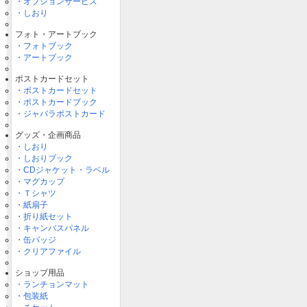
・オプションサービス
・しおり
フォト・アートブック
・フォトブック
・アートブック
ポストカードセット
・ポストカードセット
・ポストカードブック
・ジャバラポストカード
グッズ・企画商品
・しおり
・しおりブック
・CDジャケット・ラベル
・マグカップ
・Ｔシャツ
・紙扇子
・折り紙セット
・キャンバスパネル
・缶バッジ
・クリアファイル
ショップ用品
・ランチョンマット
・包装紙