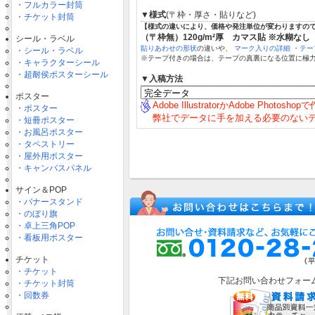
・フルカラー封筒
▼様式
(〒枠・厚さ・貼りなど)
・チケット封筒
【様式の違いにより、価格や発注単位が変わりますの
（〒枠無）120g/m²厚 カマス貼 ※水糊なし
シール・ラベル
貼りあわせの形状
の違いや、
マーク入りの詳細
・
テー
・シール・ラベル
※テープ付きの場合は、テープの真裏になる位置に極
・キャラクターシール
・超耐侯ポスターシール
▼入稿方法
ポスター
Adobe IllustratorかAdobe Photosh
・ポスター
弊社でデータに手を加える必要のない
・短冊ポスター
・お風呂ポスター
・タペストリー
・屋外用ポスター
・キャンバスパネル
サイン＆POP
・バナースタンド
・のぼり旗
・卓上三角POP
・看板用ポスター
チケット
・チケット
下記お問い合わせフォー
・チケット封筒
・回数券