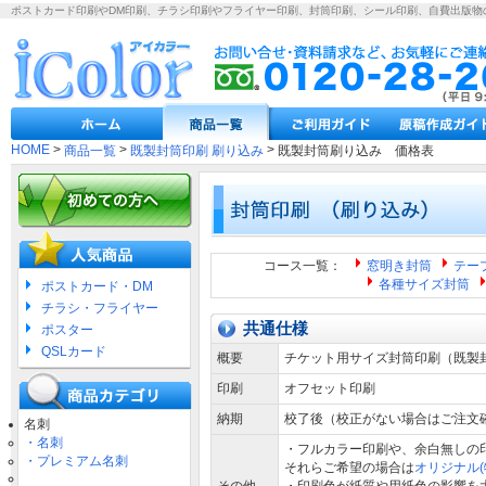
ポストカード印刷やDM印刷、チラシ印刷やフライヤー印刷、封筒印刷、シール印刷、自費出版物
HOME
>
>
>
商品一覧
既製封筒印刷 刷り込み
既製封筒刷り込み 価格表
コース一覧：
窓明き封筒
テー
各種サイズ封筒
ポストカード・DM
チラシ・フライヤー
共通仕様
ポスター
QSLカード
概要
チケット用サイズ封筒印刷（既製
印刷
オフセット印刷
納期
校了後（校正がない場合はご注文
名刺
・名刺
・フルカラー印刷や、余白無しの
・プレミアム名刺
それらご希望の場合は
オリジナル(