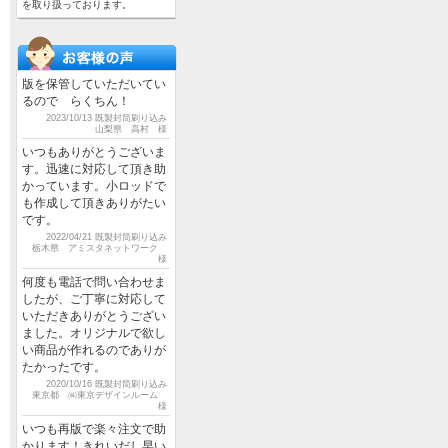
を取り扱っております。
版を保管していただいてい
るので らくちん！
2023/10/13 既製封筒刷り込み
山梨県 高村 様
いつもありがとうございま
す。迅速に対応して頂き助
かっています。小ロッドで
も作成して頂きありがたい
です。
2022/04/21 既製封筒刷り込み
栃木県 アミスタネットワーク
様
何度も電話で問い合わせま
したが、ご丁寧に対応して
いただきありがとうござい
ました。オリジナルで欲し
い商品が作れるのでありが
たかったです。
2020/10/16 既製封筒刷り込み
東京都 ㈱東京デザインルーム
様
いつも再版で楽々注文で助
かります！きれいだし早い