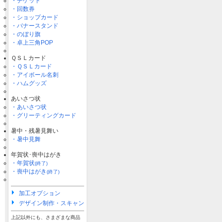
・チケット
・回数券
・ショップカード
・バナースタンド
・のぼり旗
・卓上三角POP
ＱＳＬカード
・ＱＳＬカード
・アイボール名刺
・ハムグッズ
あいさつ状
・あいさつ状
・グリーティングカード
暑中・残暑見舞い
・暑中見舞
年賀状･喪中はがき
・年賀状
(終了)
・喪中はがき
(終了)
加工オプション
デザイン制作・スキャン
上記以外にも、さまざまな商品