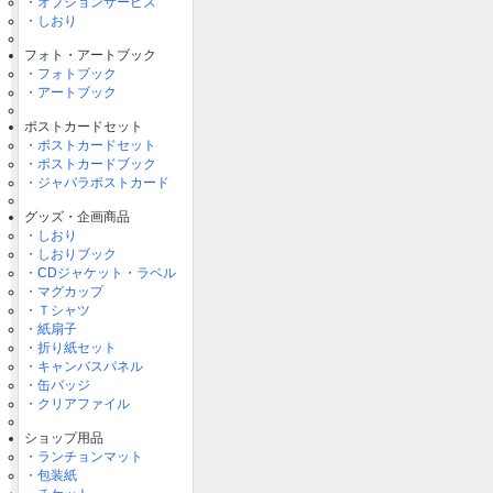
・オプションサービス
・しおり
フォト・アートブック
・フォトブック
・アートブック
ポストカードセット
・ポストカードセット
・ポストカードブック
・ジャバラポストカード
グッズ・企画商品
・しおり
・しおりブック
・CDジャケット・ラベル
・マグカップ
・Ｔシャツ
・紙扇子
・折り紙セット
・キャンバスパネル
・缶バッジ
・クリアファイル
ショップ用品
・ランチョンマット
・包装紙