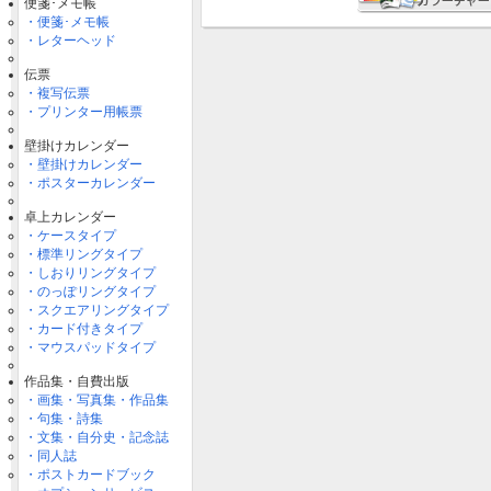
便箋･メモ帳
・便箋･メモ帳
・レターヘッド
伝票
・複写伝票
・プリンター用帳票
壁掛けカレンダー
・壁掛けカレンダー
・ポスターカレンダー
卓上カレンダー
・ケースタイプ
・標準リングタイプ
・しおりリングタイプ
・のっぽリングタイプ
・スクエアリングタイプ
・カード付きタイプ
・マウスパッドタイプ
作品集・自費出版
・画集・写真集・作品集
・句集・詩集
・文集・自分史・記念誌
・同人誌
・ポストカードブック