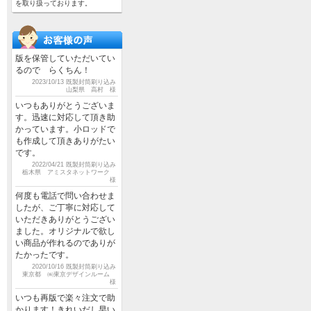
を取り扱っております。
版を保管していただいてい
るので らくちん！
2023/10/13 既製封筒刷り込み
山梨県 高村 様
いつもありがとうございま
す。迅速に対応して頂き助
かっています。小ロッドで
も作成して頂きありがたい
です。
2022/04/21 既製封筒刷り込み
栃木県 アミスタネットワーク
様
何度も電話で問い合わせま
したが、ご丁寧に対応して
いただきありがとうござい
ました。オリジナルで欲し
い商品が作れるのでありが
たかったです。
2020/10/16 既製封筒刷り込み
東京都 ㈱東京デザインルーム
様
いつも再版で楽々注文で助
かります！きれいだし早い