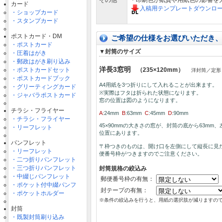
その他
・印刷色が紙質や用紙色の影響を
カード
入稿用テンプレートダウンロ
・ショップカード
・スタンプカード
ポストカード・DM
ご希望の仕様をお選びいただき
・ポストカード
▼封筒のサイズ
・圧着はがき
・郵政はがき刷り込み
洋長3窓明
・ポストカードセット
（235×120mm）
洋封筒／定形
・ポストカードブック
A4用紙を3つ折りにして入れることが出来ます。
・グリーティングカード
※実際はフタは折られた状態になります。
・ジャバラポストカード
窓の位置は図のようになります。
チラシ・フライヤー
A
:24mm
B
:63mm
C
:45mm
D
:90mm
・チラシ・フライヤー
45×90mmの大きさの窓が、封筒の底から63mm、
・リーフレット
位置にあります。
パンフレット
〒枠つきのものは、開け口を左側にして縦長に見
・リーフレット
便番号枠がつきますのでご注意ください。
・二つ折りパンフレット
・三つ折りパンフレット
封筒規格の絞込み
・中綴じパンフレット
郵便番号枠の有無：
・ポケット付中綴パンフ
封テープの有無：
・ポケットホルダー
※条件の絞込みを行うと、用紙の選択肢が減りますの
封筒
・既製封筒刷り込み