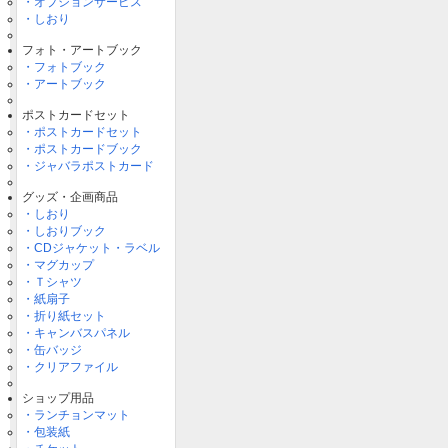
・オプションサービス
・しおり
フォト・アートブック
・フォトブック
・アートブック
ポストカードセット
・ポストカードセット
・ポストカードブック
・ジャバラポストカード
グッズ・企画商品
・しおり
・しおりブック
・CDジャケット・ラベル
・マグカップ
・Ｔシャツ
・紙扇子
・折り紙セット
・キャンバスパネル
・缶バッジ
・クリアファイル
ショップ用品
・ランチョンマット
・包装紙