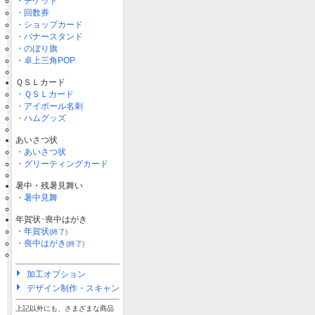
・チケット
・回数券
・ショップカード
・バナースタンド
・のぼり旗
・卓上三角POP
ＱＳＬカード
・ＱＳＬカード
・アイボール名刺
・ハムグッズ
あいさつ状
・あいさつ状
・グリーティングカード
暑中・残暑見舞い
・暑中見舞
年賀状･喪中はがき
・年賀状
(終了)
・喪中はがき
(終了)
加工オプション
デザイン制作・スキャン
上記以外にも、さまざまな商品