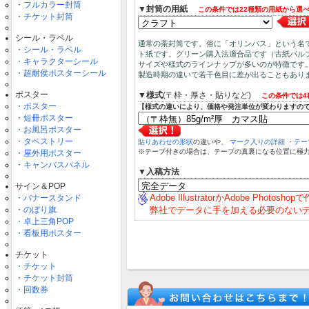
・フルカラー封筒
▼封筒の用紙
この条件では22種類の用紙から選
・チケット封筒
シール・ラベル
通常の茶封筒です。俗に「オリンパス」という名
・シール・ラベル
ト紙です。グリーン購入法適合品です（古紙パルプ
・キャラクターシール
サイズや様式のラインナップが多いのが特徴です
・超耐侯ポスターシール
製造時期の違いで若干色目に差が出ることもあり
ポスター
▼様式
(〒枠・厚さ・貼りなど)
この条件では4
・ポスター
【様式の違いにより、価格や発注単位が変わりますの
・短冊ポスター
・お風呂ポスター
・タペストリー
貼りあわせの形状
の違いや、
マーク入りの詳細
・
テー
※テープ付きの場合は、テープの真裏になる位置に極
・屋外用ポスター
・キャンバスパネル
▼入稿方法
サイン＆POP
Adobe IllustratorかAdobe Photosh
・バナースタンド
・のぼり旗
弊社でデータに手を加える必要のない
・卓上三角POP
・看板用ポスター
チケット
・チケット
・チケット封筒
・回数券