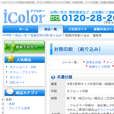
ポストカード印刷やDM印刷、チラシ印刷やフライヤー印刷、封筒印刷、シール印刷、自費出版物
HOME
>
>
>
商品一覧
既製封筒印刷 刷り込み
既製封筒刷り込み 価格表
コース一覧：
窓明き封筒
テー
各種サイズ封筒
ポストカード・DM
チラシ・フライヤー
共通仕様
ポスター
QSLカード
概要
洋長3窓明サイズ封筒印刷（既製
印刷
オフセット印刷
納期
校了後（校正がない場合はご注文
名刺
・名刺
・フルカラー印刷や、余白無しの
・プレミアム名刺
それらご希望の場合は
オリジナル(