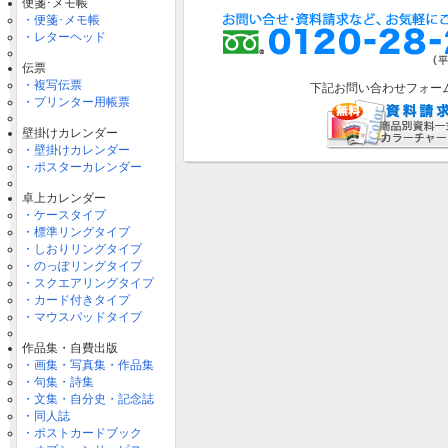
便箋･メモ帳
・便箋･メモ帳
・レターヘッド
伝票
・複写伝票
下記お問い合わせフォー
・プリンター用帳票
壁掛けカレンダー
・壁掛けカレンダー
・ポスターカレンダー
卓上カレンダー
・ケースタイプ
・標準リングタイプ
・しおりリングタイプ
・のっぽリングタイプ
・スクエアリングタイプ
・カード付きタイプ
・マウスパッドタイプ
作品集・自費出版
・画集・写真集・作品集
・句集・詩集
・文集・自分史・記念誌
・同人誌
・ポストカードブック