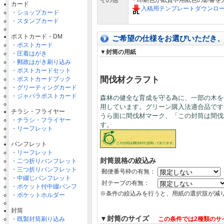
その他
・印刷色が紙質や用紙色の影響を
カード
入稿用テンプレートダウンロ
・ショップカード
・スタンプカード
ポストカード・DM
ご希望の仕様をお選びいただき
・ポストカード
▼封筒の用紙
・圧着はがき
・郵政はがき刷り込み
・ポストカードセット
間伐材クラフト
・ポストカードブック
・グリーティングカード
・ジャバラポストカード
森林の健全な育成を守る為に、一部の木を
用しています。グリーン購入法適合品です
チラシ・フライヤー
うら面に間伐材マーク、「この封筒は間伐
・チラシ・フライヤー
す。
・リーフレット
パンフレット
・リーフレット
封筒規格の絞込み
・二つ折りパンフレット
・三つ折りパンフレット
郵便番号枠の有無：
・中綴じパンフレット
封テープの有無：
・ポケット付中綴パンフ
※条件の絞込みを行うと、用紙の選択肢が減
・ポケットホルダー
封筒
▼封筒のサイズ
・既製封筒刷り込み
この条件では2種類のサ