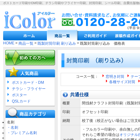
ポストカード印刷やDM印刷、チラシ印刷やフライヤー印刷、封筒印刷、シール印刷、自費出版物
HOME
>
>
>
商品一覧
既製封筒印刷 刷り込み
既製封筒刷り込み 価格表
コース一覧：
窓明き封筒
テー
各種サイズ封筒
ポストカード・DM
チラシ・フライヤー
共通仕様
ポスター
QSLカード
概要
間伐材クラフト封筒印刷（既製封
印刷
オフセット印刷
納期
校了後（校正がない場合はご注文
名刺
・名刺
・フルカラー印刷や、余白無しの
・プレミアム名刺
それらご希望の場合は
オリジナル(