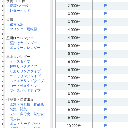
便箋･メモ帳
・便箋･メモ帳
2,500枚
円
・レターヘッド
3,000枚
円
伝票
3,500枚
円
・複写伝票
・プリンター用帳票
4,000枚
円
4,500枚
円
壁掛けカレンダー
・壁掛けカレンダー
5,000枚
円
・ポスターカレンダー
5,500枚
円
卓上カレンダー
・ケースタイプ
6,000枚
円
・標準リングタイプ
6,500枚
円
・しおりリングタイプ
・のっぽリングタイプ
7,000枚
円
・スクエアリングタイプ
・カード付きタイプ
7,500枚
円
・マウスパッドタイプ
8,000枚
円
作品集・自費出版
8,500枚
円
・画集・写真集・作品集
・句集・詩集
9,000枚
円
・文集・自分史・記念誌
9,500枚
円
・同人誌
・ポストカードブック
10,000枚
円