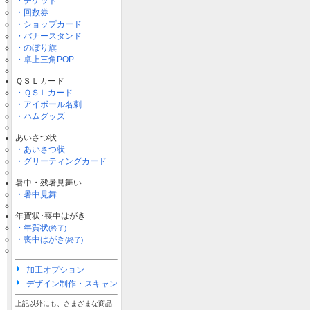
・チケット
・回数券
・ショップカード
・バナースタンド
・のぼり旗
・卓上三角POP
ＱＳＬカード
・ＱＳＬカード
・アイボール名刺
・ハムグッズ
あいさつ状
・あいさつ状
・グリーティングカード
暑中・残暑見舞い
・暑中見舞
年賀状･喪中はがき
・年賀状
(終了)
・喪中はがき
(終了)
加工オプション
デザイン制作・スキャン
上記以外にも、さまざまな商品