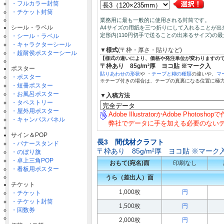
・フルカラー封筒
・チケット封筒
業務用に最も一般的に使用される封筒です。
シール・ラベル
A4サイズの用紙を三つ折りにして入れることが出
定形内(110円切手で送ることの出来るサイズ)の
・シール・ラベル
・キャラクターシール
▼様式
(〒枠・厚さ・貼りなど)
・超耐侯ポスターシール
【様式の違いにより、価格や発注単位が変わりますの
〒枠あり 85g/m²厚 ヨコ貼 ※マーク入
ポスター
貼りあわせの形状
や ・
テープと糊の種類
の違いや、
マ
・ポスター
※テープ付きの場合は、テープの真裏になる位置に極
・短冊ポスター
・お風呂ポスター
▼入稿方法
・タペストリー
・屋外用ポスター
Adobe IllustratorかAdobe Photosh
・キャンバスパネル
弊社でデータに手を加える必要のない
サイン＆POP
長3 間伐材クラフト
・バナースタンド
〒枠あり 85g/m²厚 ヨコ貼 ※マーク
・のぼり旗
・卓上三角POP
おもて(宛名)面
印刷なし
・看板用ポスター
うら（差出人）面
チケット
1,000枚
円
・チケット
・チケット封筒
1,500枚
円
・回数券
2,000枚
円