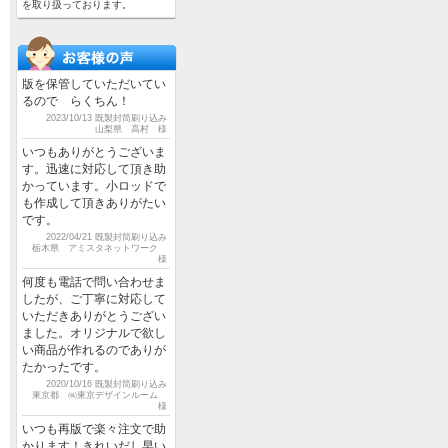
を取り扱っております。
版を保管していただいてい
るので らくちん！
2023/10/13 既製封筒刷り込み
山梨県 高村 様
いつもありがとうございま
す。迅速に対応して頂き助
かっています。小ロッドで
も作成して頂きありがたい
です。
2022/04/21 既製封筒刷り込み
栃木県 アミスタネットワーク
様
何度も電話で問い合わせま
したが、ご丁寧に対応して
いただきありがとうござい
ました。オリジナルで欲し
い商品が作れるのでありが
たかったです。
2020/10/16 既製封筒刷り込み
東京都 ㈱東京デザインルーム
様
いつも再版で楽々注文で助
かります！きれいだし早い