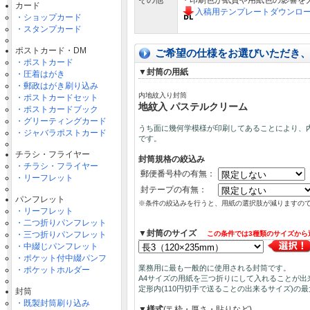
その他
・印刷色が紙質や用紙色の影響を
カード
入稿用テンプレートダウンロ
・ショップカード
・スタンプカード
ポストカード・DM
ご希望の仕様をお選びいただき
・ポストカード
▼封筒の用紙
・圧着はがき
・郵政はがき刷り込み
内地紋入り封筒
・ポストカードセット
地紋入 パステルクリーム
・ポストカードブック
・グリーティングカード
うち面に幾何学模様が印刷してあることにより、
・ジャバラポストカード
です。
チラシ・フライヤー
封筒規格の絞込み
・チラシ・フライヤー
郵便番号枠の有無：
・リーフレット
封テープの有無：
パンフレット
※条件の絞込みを行うと、用紙の選択肢が減りますの
・リーフレット
・二つ折りパンフレット
▼封筒のサイズ
・三つ折りパンフレット
この条件では3種類のサイズから
・中綴じパンフレット
・ポケット付中綴パンフ
業務用に最も一般的に使用される封筒です。
・ポケットホルダー
A4サイズの用紙を三つ折りにして入れることが出
定形内(110円切手で送ることの出来るサイズ)の
封筒
・既製封筒刷り込み
▼様式
(〒枠・厚さ・貼りなど)