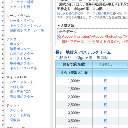
・フルカラー封筒
【様式の違いにより、価格や発注単位が変わりますの
・チケット封筒
〒枠あり 80g/m²厚 ヨコ貼
貼りあわせの形状
や ・
テープと糊の種類
の違いや、
マ
シール・ラベル
※テープ付きの場合は、テープの真裏になる位置に極
・シール・ラベル
・キャラクターシール
▼入稿方法
・超耐侯ポスターシール
Adobe IllustratorかAdobe Photosh
ポスター
弊社でデータに手を加える必要のない
・ポスター
・短冊ポスター
長3 地紋入 パステルクリーム
・お風呂ポスター
〒枠あり 80g/m²厚 ヨコ貼
・タペストリー
・屋外用ポスター
おもて(宛名)面
印刷なし
・キャンバスパネル
うら（差出人）面
サイン＆POP
1,000枚
円
・バナースタンド
・のぼり旗
1,500枚
円
・卓上三角POP
・看板用ポスター
2,000枚
円
2,500枚
円
チケット
・チケット
3,000枚
円
・チケット封筒
・回数券
3,500枚
円