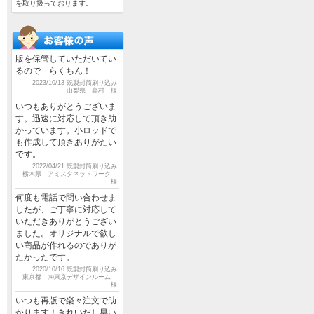
を取り扱っております。
版を保管していただいてい
るので らくちん！
2023/10/13 既製封筒刷り込み
山梨県 高村 様
いつもありがとうございま
す。迅速に対応して頂き助
かっています。小ロッドで
も作成して頂きありがたい
です。
2022/04/21 既製封筒刷り込み
栃木県 アミスタネットワーク
様
何度も電話で問い合わせま
したが、ご丁寧に対応して
いただきありがとうござい
ました。オリジナルで欲し
い商品が作れるのでありが
たかったです。
2020/10/16 既製封筒刷り込み
東京都 ㈱東京デザインルーム
様
いつも再版で楽々注文で助
かります！きれいだし早い