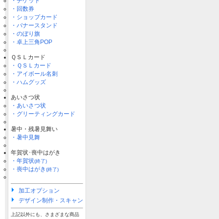
・チケット
・回数券
・ショップカード
・バナースタンド
・のぼり旗
・卓上三角POP
ＱＳＬカード
・ＱＳＬカード
・アイボール名刺
・ハムグッズ
あいさつ状
・あいさつ状
・グリーティングカード
暑中・残暑見舞い
・暑中見舞
年賀状･喪中はがき
・年賀状
(終了)
・喪中はがき
(終了)
加工オプション
デザイン制作・スキャン
上記以外にも、さまざまな商品