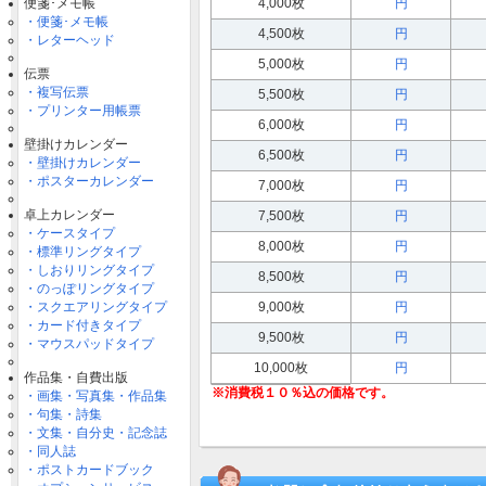
便箋･メモ帳
4,000枚
円
・便箋･メモ帳
4,500枚
円
・レターヘッド
5,000枚
円
伝票
・複写伝票
5,500枚
円
・プリンター用帳票
6,000枚
円
壁掛けカレンダー
6,500枚
円
・壁掛けカレンダー
・ポスターカレンダー
7,000枚
円
卓上カレンダー
7,500枚
円
・ケースタイプ
8,000枚
円
・標準リングタイプ
・しおりリングタイプ
8,500枚
円
・のっぽリングタイプ
・スクエアリングタイプ
9,000枚
円
・カード付きタイプ
9,500枚
円
・マウスパッドタイプ
10,000枚
円
作品集・自費出版
・画集・写真集・作品集
・句集・詩集
・文集・自分史・記念誌
・同人誌
・ポストカードブック