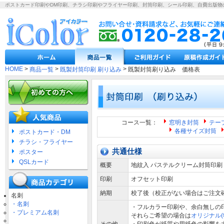
ポストカード印刷やDM印刷、チラシ印刷やフライヤー印刷、封筒印刷、シール印刷、自費出版物
HOME
>
>
>
商品一覧
既製封筒印刷 刷り込み
既製封筒刷り込み 価格表
コース一覧：
窓明き封筒
テー
各種サイズ封筒
ポストカード・DM
チラシ・フライヤー
共通仕様
ポスター
QSLカード
概要
地紋入 パステルクリーム封筒印
印刷
オフセット印刷
納期
校了後（校正がない場合はご注文
名刺
・名刺
・フルカラー印刷や、余白無しの
・プレミアム名刺
それらご希望の場合は
オリジナル(