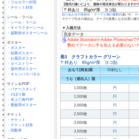
・フルカラー封筒
【様式の違いにより、価格や発注単位が変わりますの
・チケット封筒
貼りあわせの形状
や ・
テープと糊の種類
の違いや、
マ
シール・ラベル
※テープ付きの場合は、テープの真裏になる位置に極
・シール・ラベル
・キャラクターシール
▼入稿方法
・超耐侯ポスターシール
Adobe IllustratorかAdobe Photosh
ポスター
弊社でデータに手を加える必要のない
・ポスター
・短冊ポスター
長3 クラフトカラー グリーン
・お風呂ポスター
〒枠あり 85g/m²厚 ヨコ貼
・タペストリー
・屋外用ポスター
おもて(宛名)面
印刷なし
・キャンバスパネル
うら（差出人）面
サイン＆POP
1,000枚
円
・バナースタンド
・のぼり旗
1,500枚
円
・卓上三角POP
・看板用ポスター
2,000枚
円
2,500枚
円
チケット
・チケット
3,000枚
円
・チケット封筒
・回数券
3,500枚
円