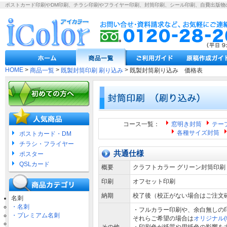
ポストカード印刷やDM印刷、チラシ印刷やフライヤー印刷、封筒印刷、シール印刷、自費出版物
HOME
>
>
>
商品一覧
既製封筒印刷 刷り込み
既製封筒刷り込み 価格表
コース一覧：
窓明き封筒
テー
各種サイズ封筒
ポストカード・DM
チラシ・フライヤー
共通仕様
ポスター
QSLカード
概要
クラフトカラー グリーン封筒印
印刷
オフセット印刷
納期
校了後（校正がない場合はご注文
名刺
・名刺
・フルカラー印刷や、余白無しの
・プレミアム名刺
それらご希望の場合は
オリジナル(