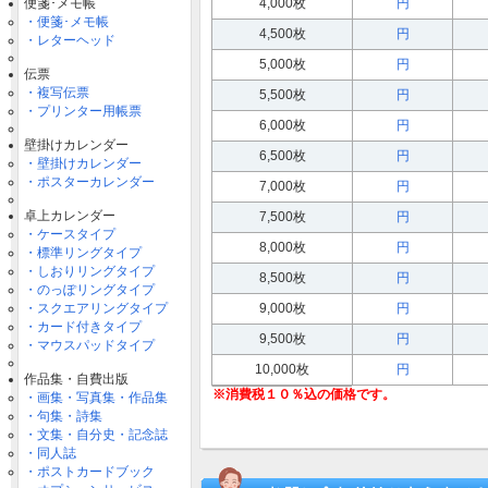
便箋･メモ帳
4,000枚
円
・便箋･メモ帳
4,500枚
円
・レターヘッド
5,000枚
円
伝票
・複写伝票
5,500枚
円
・プリンター用帳票
6,000枚
円
壁掛けカレンダー
6,500枚
円
・壁掛けカレンダー
・ポスターカレンダー
7,000枚
円
卓上カレンダー
7,500枚
円
・ケースタイプ
8,000枚
円
・標準リングタイプ
・しおりリングタイプ
8,500枚
円
・のっぽリングタイプ
・スクエアリングタイプ
9,000枚
円
・カード付きタイプ
9,500枚
円
・マウスパッドタイプ
10,000枚
円
作品集・自費出版
・画集・写真集・作品集
・句集・詩集
・文集・自分史・記念誌
・同人誌
・ポストカードブック