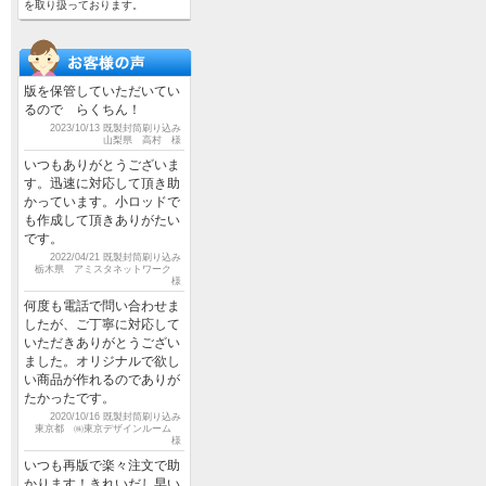
を取り扱っております。
版を保管していただいてい
るので らくちん！
2023/10/13 既製封筒刷り込み
山梨県 高村 様
いつもありがとうございま
す。迅速に対応して頂き助
かっています。小ロッドで
も作成して頂きありがたい
です。
2022/04/21 既製封筒刷り込み
栃木県 アミスタネットワーク
様
何度も電話で問い合わせま
したが、ご丁寧に対応して
いただきありがとうござい
ました。オリジナルで欲し
い商品が作れるのでありが
たかったです。
2020/10/16 既製封筒刷り込み
東京都 ㈱東京デザインルーム
様
いつも再版で楽々注文で助
かります！きれいだし早い