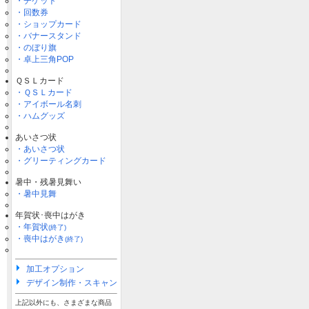
・チケット
・回数券
・ショップカード
・バナースタンド
・のぼり旗
・卓上三角POP
ＱＳＬカード
・ＱＳＬカード
・アイボール名刺
・ハムグッズ
あいさつ状
・あいさつ状
・グリーティングカード
暑中・残暑見舞い
・暑中見舞
年賀状･喪中はがき
・年賀状
(終了)
・喪中はがき
(終了)
加工オプション
デザイン制作・スキャン
上記以外にも、さまざまな商品