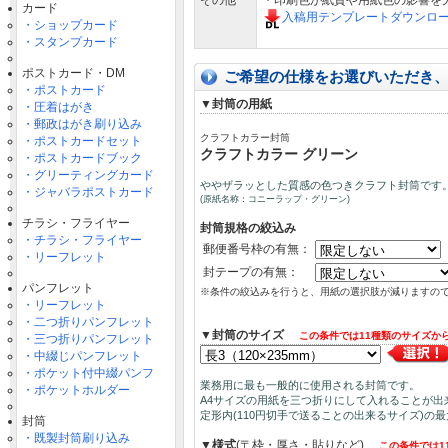
その他
・印刷色が紙質や用紙色の影響を
カード
入稿用テンプレートダウンロ
・ショップカード
・スタンプカード
ポストカード・DM
ご希望の仕様をお選びいただき
・ポストカード
▼封筒の用紙
・圧着はがき
・郵政はがき刷り込み
クラフトカラー封筒
・ポストカードセット
クラフトカラー グリーン
・ポストカードブック
・グリーティングカード
ややザラッとした質感の色つきクラフト封筒です
・ジャバラポストカード
(原紙名称：コニーラップ・グリーン)
チラシ・フライヤー
封筒規格の絞込み
・チラシ・フライヤー
郵便番号枠の有無：
・リーフレット
封テープの有無：
パンフレット
※条件の絞込みを行うと、用紙の選択肢が減りますの
・リーフレット
・二つ折りパンフレット
▼封筒のサイズ
この条件では11種類のサイズか
・三つ折りパンフレット
・中綴じパンフレット
・ポケット付中綴パンフ
業務用に最も一般的に使用される封筒です。
・ポケットホルダー
A4サイズの用紙を三つ折りにして入れることが出
定形内(110円切手で送ることの出来るサイズ)の
封筒
・既製封筒刷り込み
▼様式
(〒枠・厚さ・貼りなど)
この条件では1