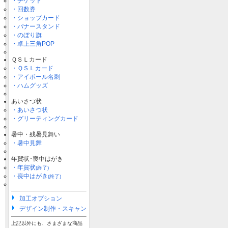
・チケット
・回数券
・ショップカード
・バナースタンド
・のぼり旗
・卓上三角POP
ＱＳＬカード
・ＱＳＬカード
・アイボール名刺
・ハムグッズ
あいさつ状
・あいさつ状
・グリーティングカード
暑中・残暑見舞い
・暑中見舞
年賀状･喪中はがき
・年賀状
(終了)
・喪中はがき
(終了)
加工オプション
デザイン制作・スキャン
上記以外にも、さまざまな商品