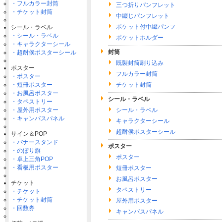
・フルカラー封筒
三つ折りパンフレット
・チケット封筒
中綴じパンフレット
ポケット付中綴パンフ
シール・ラベル
・シール・ラベル
ポケットホルダー
・キャラクターシール
封筒
・超耐侯ポスターシール
既製封筒刷り込み
ポスター
フルカラー封筒
・ポスター
・短冊ポスター
チケット封筒
・お風呂ポスター
シール・ラベル
・タペストリー
・屋外用ポスター
シール・ラベル
・キャンバスパネル
キャラクターシール
超耐侯ポスターシール
サイン＆POP
・バナースタンド
ポスター
・のぼり旗
ポスター
・卓上三角POP
・看板用ポスター
短冊ポスター
お風呂ポスター
チケット
タペストリー
・チケット
・チケット封筒
屋外用ポスター
・回数券
キャンバスパネル