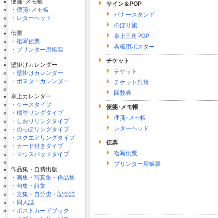
便箋･メモ帳
サイン＆POP
・便箋･メモ帳
バナースタンド
・レターヘッド
のぼり旗
伝票
卓上三角POP
・複写伝票
看板用ポスター
・プリンター用帳票
チケット
壁掛けカレンダー
チケット
・壁掛けカレンダー
・ポスターカレンダー
チケット封筒
回数券
卓上カレンダー
・ケースタイプ
便箋･メモ帳
・標準リングタイプ
便箋･メモ帳
・しおりリングタイプ
レターヘッド
・のっぽリングタイプ
・スクエアリングタイプ
伝票
・カード付きタイプ
複写伝票
・マウスパッドタイプ
プリンター用帳票
作品集・自費出版
・画集・写真集・作品集
・句集・詩集
・文集・自分史・記念誌
・同人誌
・ポストカードブック