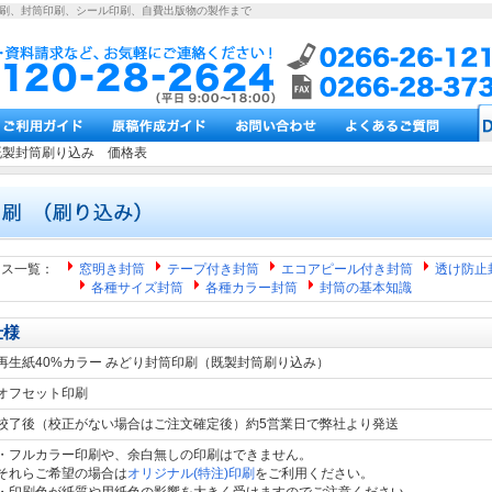
印刷、封筒印刷、シール印刷、自費出版物の製作まで
既製封筒刷り込み 価格表
ース一覧：
窓明き封筒
テープ付き封筒
エコアピール付き封筒
透け防止
各種サイズ封筒
各種カラー封筒
封筒の基本知識
仕様
再生紙40%カラー みどり封筒印刷（既製封筒刷り込み）
オフセット印刷
校了後（校正がない場合はご注文確定後）約5営業日で弊社より発送
・フルカラー印刷や、余白無しの印刷はできません。
それらご希望の場合は
オリジナル(特注)印刷
をご利用ください。