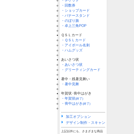
・チケット
・回数券
・ショップカード
・バナースタンド
・のぼり旗
・卓上三角POP
ＱＳＬカード
・ＱＳＬカード
・アイボール名刺
・ハムグッズ
あいさつ状
・あいさつ状
・グリーティングカード
暑中・残暑見舞い
・暑中見舞
年賀状･喪中はがき
・年賀状
(終了)
・喪中はがき
(終了)
加工オプション
デザイン制作・スキャン
上記以外にも、さまざまな商品