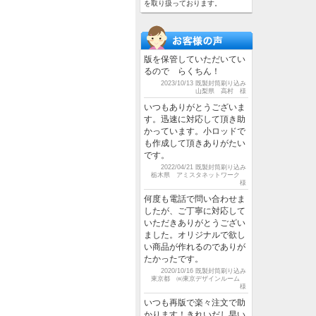
を取り扱っております。
版を保管していただいてい
るので らくちん！
2023/10/13 既製封筒刷り込み
山梨県 高村 様
いつもありがとうございま
す。迅速に対応して頂き助
かっています。小ロッドで
も作成して頂きありがたい
です。
2022/04/21 既製封筒刷り込み
栃木県 アミスタネットワーク
様
何度も電話で問い合わせま
したが、ご丁寧に対応して
いただきありがとうござい
ました。オリジナルで欲し
い商品が作れるのでありが
たかったです。
2020/10/16 既製封筒刷り込み
東京都 ㈱東京デザインルーム
様
いつも再版で楽々注文で助
かります！きれいだし早い