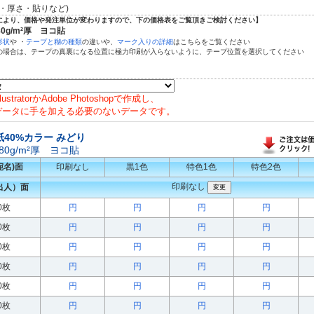
枠・厚さ・貼りなど)
により、価格や発注単位が変わりますので、下の価格表をご覧頂きご検討ください】
0g/m²厚 ヨコ貼
形状
や ・
テープと糊の種類
の違いや、
マーク入りの詳細
はこちらをご覧ください
の場合は、テープの真裏になる位置に極力印刷が入らないように、テープ位置を選択してください
IllustratorかAdobe Photoshopで作成し、
データに手を加える必要のないデータです。
紙40%カラー みどり
0g/m²厚 ヨコ貼
宛名)面
印刷なし
黒1色
特色1色
特色2色
印刷なし
出人）面
00枚
円
円
円
円
00枚
円
円
円
円
00枚
円
円
円
円
00枚
円
円
円
円
00枚
円
円
円
円
00枚
円
円
円
円