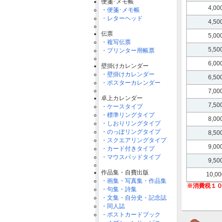
便箋･メモ帳
4,0
・便箋･メモ帳
・レターヘッド
4,5
伝票
5,0
・複写伝票
5,5
・プリンター用帳票
6,0
壁掛けカレンダー
・壁掛けカレンダー
6,5
・ポスターカレンダー
7,0
卓上カレンダー
7,5
・ケースタイプ
・標準リングタイプ
8,0
・しおりリングタイプ
・のっぽリングタイプ
8,5
・スクエアリングタイプ
9,0
・カード付きタイプ
・マウスパッドタイプ
9,5
作品集・自費出版
10,0
・画集・写真集・作品集
・句集・詩集
・文集・自分史・記念誌
・同人誌
・ポストカードブック