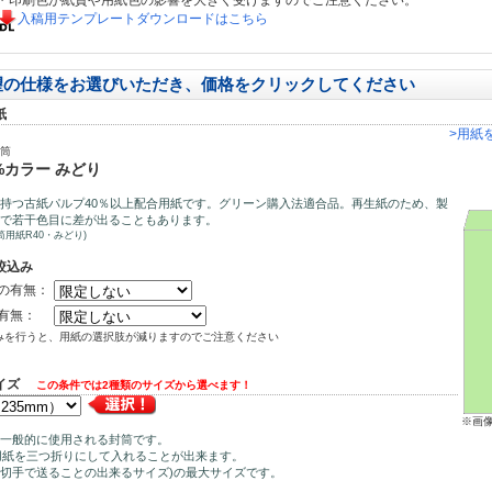
・印刷色が紙質や用紙色の影響を大きく受けますのでご注意ください。
入稿用テンプレートダウンロードはこちら
望の仕様をお選びいただき、価格をクリックしてください
紙
>用紙
封筒
%カラー みどり
持つ古紙パルプ40％以上配合用紙です。グリーン購入法適合品。再生紙のため、製
で若干色目に差が出ることもあります。
筒用紙R40・みどり)
絞込み
の有無：
有無：
みを行うと、用紙の選択肢が減りますのでご注意ください
サイズ
この条件では2種類のサイズから選べます！
※画
一般的に使用される封筒です。
用紙を三つ折りにして入れることが出来ます。
0円切手で送ることの出来るサイズ)の最大サイズです。