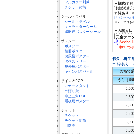
・フルカラー封筒
▼様式
(〒
・チケット封筒
【様式の違い
〒枠あり 8
シール・ラベル
貼りあわせの
・シール・ラベル
※テープ付き
・キャラクターシール
▼入稿方法
・超耐侯ポスターシール
ポスター
Adobe 
・ポスター
弊社で
・短冊ポスター
・お風呂ポスター
長3 再生
・タペストリー
〒枠あり 8
・屋外用ポスター
おもて(
・キャンバスパネル
うら（差
サイン＆POP
・バナースタンド
1,0
・のぼり旗
・卓上三角POP
1,5
・看板用ポスター
2,0
チケット
2,5
・チケット
・チケット封筒
3,0
・回数券
3,5