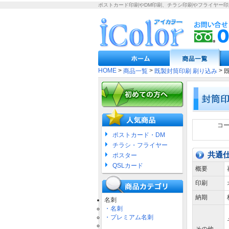
ポストカード印刷やDM印刷、チラシ印刷やフライヤー
HOME
>
>
>
商品一覧
既製封筒印刷 刷り込み
コ
ポストカード・DM
チラシ・フライヤー
共通
ポスター
QSLカード
概要
印刷
納期
名刺
・名刺
・プレミアム名刺