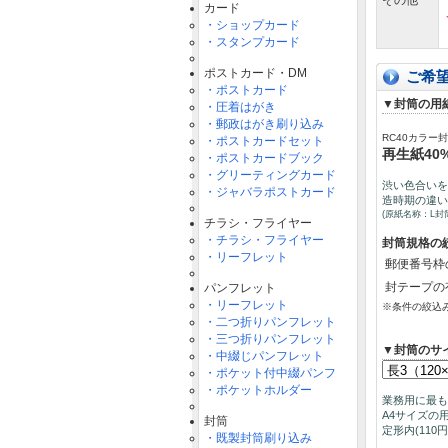
その他
カード
・ショップカード
・スタンプカード
ポストカード・DM
ご希
・ポストカード
▼封筒の用
・圧着はがき
・郵政はがき刷り込み
RC40カラー
・ポストカードセット
再生紙40
・ポストカードブック
・グリーティングカード
渋い色合いを
・ジャバラポストカード
造時期の違い
(原紙名称：L封
チラシ・フライヤー
・チラシ・フライヤー
封筒規格の
・リーフレット
郵便番号枠
封テープの
パンフレット
・リーフレット
※条件の絞込
・二つ折りパンフレット
・三つ折りパンフレット
▼封筒の
・中綴じパンフレット
・ポケット付中綴パンフ
・ポケットホルダー
業務用に最も
A4サイズの
封筒
定形内(11
・既製封筒刷り込み