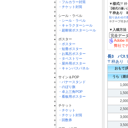
・フルカラー封筒
▼様式
(〒
・チケット封筒
【様式の違い
〒枠あり 8
シール・ラベル
貼りあわせの
・シール・ラベル
※テープ付き
・キャラクターシール
▼入稿方法
・超耐侯ポスターシール
ポスター
Adobe 
・ポスター
弊社で
・短冊ポスター
・お風呂ポスター
長3 パス
・タペストリー
〒枠あり 8
・屋外用ポスター
・キャンバスパネル
おもて(
うら（差
サイン＆POP
・バナースタンド
1,0
・のぼり旗
・卓上三角POP
1,5
・看板用ポスター
2,0
チケット
2,5
・チケット
・チケット封筒
3,0
・回数券
3,5