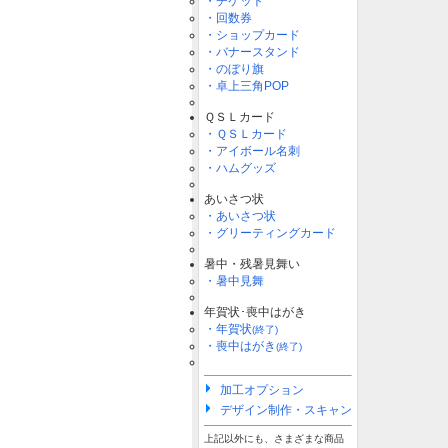
・チケット
・回数券
・ショップカード
・バナースタンド
・のぼり旗
・卓上三角POP
ＱＳＬカード
・ＱＳＬカード
・アイボール名刺
・ハムグッズ
あいさつ状
・あいさつ状
・グリーティングカード
暑中・残暑見舞い
・暑中見舞
年賀状･喪中はがき
・年賀状
(終了)
・喪中はがき
(終了)
加工オプション
デザイン制作・スキャン
上記以外にも、さまざまな商品