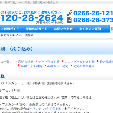
印刷、封筒印刷、シール印刷、自費出版物の製作まで
既製封筒刷り込み 価格表
ース一覧：
窓明き封筒
テープ付き封筒
エコアピール付き封筒
透け防止
各種サイズ封筒
各種カラー封筒
封筒の基本知識
仕様
パステルカラー サーモン封筒印刷（既製封筒刷り込み）
オフセット印刷
校了後（校正がない場合はご注文確定後）約5営業日で弊社より発送
・フルカラー印刷や、余白無しの印刷はできません。
それらご希望の場合は
オリジナル(特注)印刷
をご利用ください。