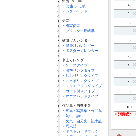
便箋･メモ帳
4,0
・便箋･メモ帳
・レターヘッド
4,5
伝票
5,0
・複写伝票
5,5
・プリンター用帳票
6,0
壁掛けカレンダー
・壁掛けカレンダー
6,5
・ポスターカレンダー
7,0
卓上カレンダー
7,5
・ケースタイプ
・標準リングタイプ
8,0
・しおりリングタイプ
・のっぽリングタイプ
8,5
・スクエアリングタイプ
9,0
・カード付きタイプ
・マウスパッドタイプ
9,5
作品集・自費出版
10,0
・画集・写真集・作品集
・句集・詩集
・文集・自分史・記念誌
・同人誌
・ポストカードブック