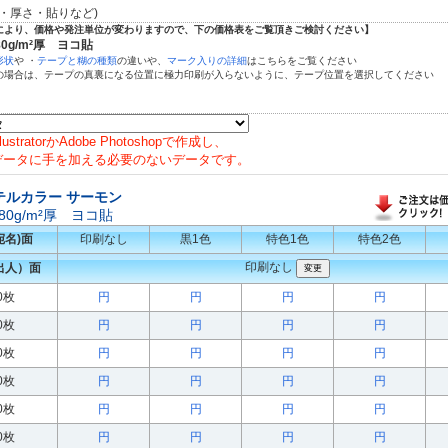
枠・厚さ・貼りなど)
により、価格や発注単位が変わりますので、下の価格表をご覧頂きご検討ください】
0g/m²厚 ヨコ貼
形状
や ・
テープと糊の種類
の違いや、
マーク入りの詳細
はこちらをご覧ください
の場合は、テープの真裏になる位置に極力印刷が入らないように、テープ位置を選択してください
IllustratorかAdobe Photoshopで作成し、
データに手を加える必要のないデータです。
テルカラー サーモン
0g/m²厚 ヨコ貼
宛名)面
印刷なし
黒1色
特色1色
特色2色
印刷なし
出人）面
00枚
円
円
円
円
00枚
円
円
円
円
00枚
円
円
円
円
00枚
円
円
円
円
00枚
円
円
円
円
00枚
円
円
円
円