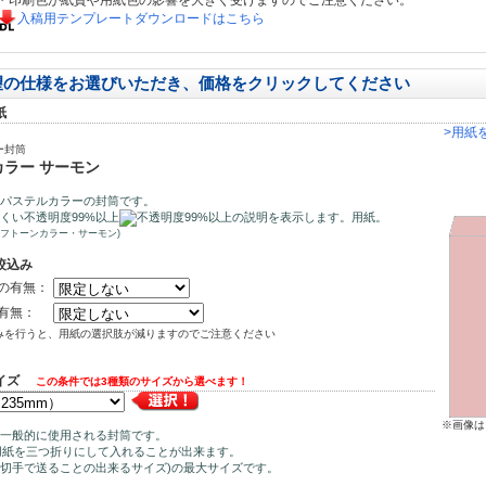
・印刷色が紙質や用紙色の影響を大きく受けますのでご注意ください。
入稿用テンプレートダウンロードはこちら
望の仕様をお選びいただき、価格をクリックしてください
紙
>用紙
ー封筒
ラー サーモン
パステルカラーの封筒です。
くい不透明度99%以上
用紙。
ーフトーンカラー・サーモン)
絞込み
の有無：
有無：
みを行うと、用紙の選択肢が減りますのでご注意ください
サイズ
この条件では3種類のサイズから選べます！
※画像は
一般的に使用される封筒です。
用紙を三つ折りにして入れることが出来ます。
0円切手で送ることの出来るサイズ)の最大サイズです。