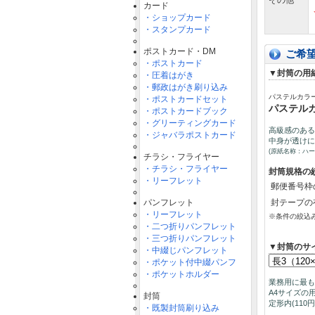
その他
カード
・ショップカード
・スタンプカード
ポストカード・DM
ご希
・ポストカード
▼封筒の用
・圧着はがき
・郵政はがき刷り込み
パステルカラ
・ポストカードセット
パステルカ
・ポストカードブック
・グリーティングカード
高級感のある
・ジャバラポストカード
中身が透けに
(原紙名称：ハ
チラシ・フライヤー
・チラシ・フライヤー
封筒規格の
・リーフレット
郵便番号枠
パンフレット
封テープの
・リーフレット
※条件の絞込
・二つ折りパンフレット
・三つ折りパンフレット
▼封筒の
・中綴じパンフレット
・ポケット付中綴パンフ
・ポケットホルダー
業務用に最も
A4サイズの
封筒
定形内(11
・既製封筒刷り込み