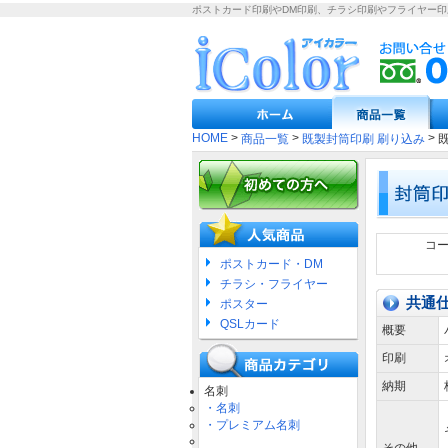
ポストカード印刷やDM印刷、チラシ印刷やフライヤー
HOME
>
>
>
商品一覧
既製封筒印刷 刷り込み
コ
ポストカード・DM
チラシ・フライヤー
共通
ポスター
QSLカード
概要
印刷
納期
名刺
・名刺
・プレミアム名刺