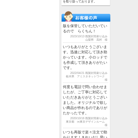
を取り扱っております。
版を保管していただいてい
るので らくちん！
2023/10/13 既製封筒刷り込み
山梨県 高村 様
いつもありがとうございま
す。迅速に対応して頂き助
かっています。小ロッドで
も作成して頂きありがたい
です。
2022/04/21 既製封筒刷り込み
栃木県 アミスタネットワーク
様
何度も電話で問い合わせま
したが、ご丁寧に対応して
いただきありがとうござい
ました。オリジナルで欲し
い商品が作れるのでありが
たかったです。
2020/10/16 既製封筒刷り込み
東京都 ㈱東京デザインルーム
様
いつも再版で楽々注文で助
かります！きれいだし早い